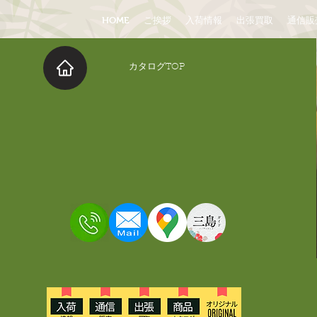
HOME
ご挨拶
入荷情報
出張買取
通信販
​カタログTOP