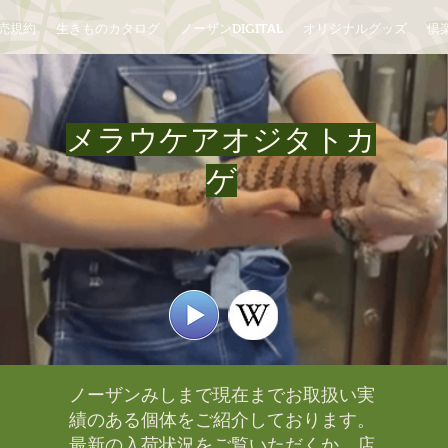
売規約
生きものカタログ
ノーザンDIGITAL
オリジナルグッズ
倶楽
メラウケアオジタトカ
ゲ
ノーザンみしまで現在までお取扱い実
績のある個体をご紹介しております。​
最新の入荷状況をご覧いただくか、店