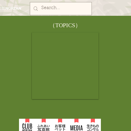
部NORZAN
​（TOPICS）