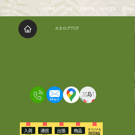
HOME
ご挨拶
入荷情報
出張買取
通信販
​カタログTOP