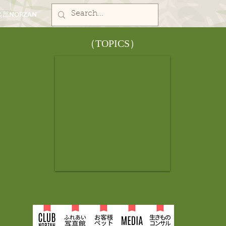
部NORZAN
​（TOPICS）