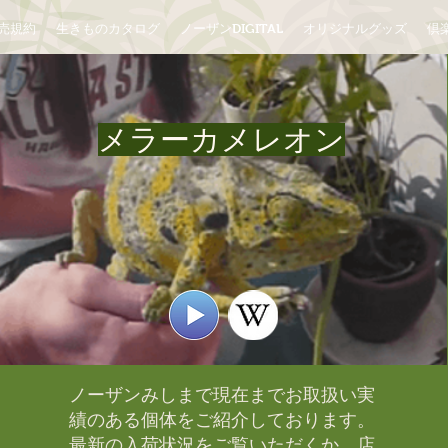
売規約
生きものカタログ
ノーザンDIGITAL
オリジナルグッズ
倶楽
メラーカメレオン
ノーザンみしまで現在までお取扱い実
績のある個体をご紹介しております。​
最新の入荷状況をご覧いただくか、店