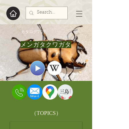
​カタログTOP
メンガタクワガタ
​（TOPICS）