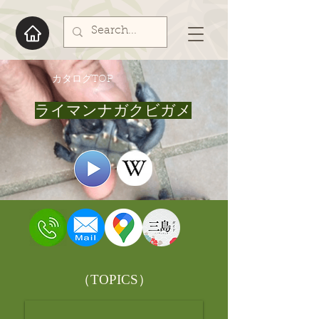
​カタログTOP
ライマンナガクビガメ
​（TOPICS）