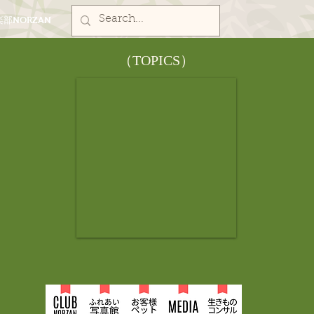
部NORZAN
​（TOPICS）