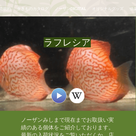
売規約
生きものカタログ
ノーザンDIGITAL
オリジナルグッズ
倶楽
ラフレシア
ノーザンみしまで現在までお取扱い実
績のある個体をご紹介しております。​
最新の入荷状況をご覧いただくか、店