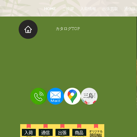
HOME
ご挨拶
入荷情報
出張買取
通信販
​カタログTOP