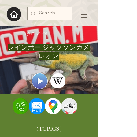
​カタログTOP
レインボー ジャクソンカメ
レオン
​（TOPICS）