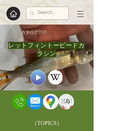
​カタログTOP
レットフィントーピードカ
ラシン
​（TOPICS）