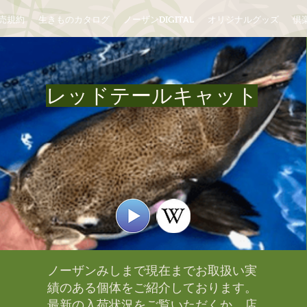
売規約
生きものカタログ
ノーザンDIGITAL
オリジナルグッズ
倶楽
レッドテールキャット
ノーザンみしまで現在までお取扱い実
績のある個体をご紹介しております。​
最新の入荷状況をご覧いただくか、店