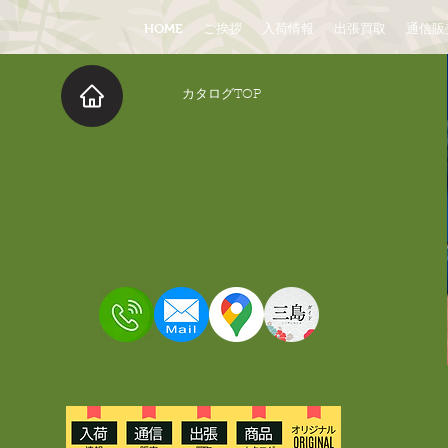
HOME
ご挨拶
入荷情報
出張買取
通信販
​カタログTOP