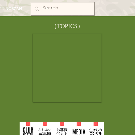
部NORZAN
​（TOPICS）