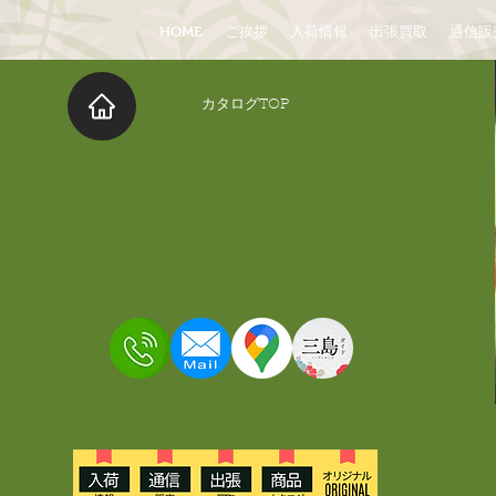
HOME
ご挨拶
入荷情報
出張買取
通信販
​カタログTOP