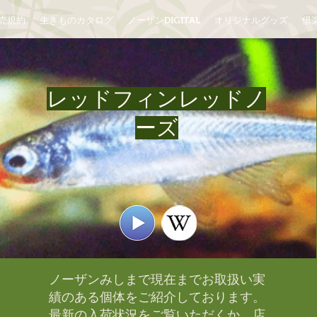
売規約
生きものカタログ
ノーザンDIGITAL
オリジナルグッズ
倶楽
レッドフィンレッドノ
ーズ
ノーザンみしまで現在までお取扱い実
績のある個体をご紹介しております。​
最新の入荷状況をご覧いただくか、店