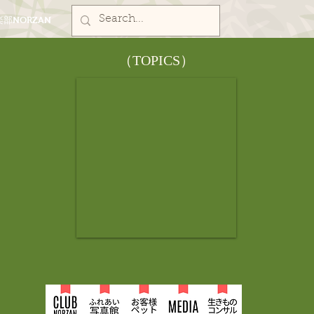
部NORZAN
​（TOPICS）