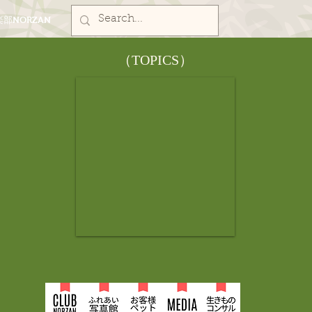
部NORZAN
​（TOPICS）