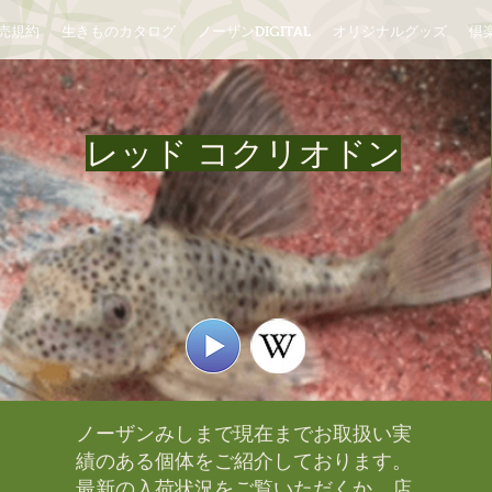
売規約
生きものカタログ
ノーザンDIGITAL
オリジナルグッズ
倶楽
レッド コクリオドン
ノーザンみしまで現在までお取扱い実
績のある個体をご紹介しております。​
最新の入荷状況をご覧いただくか、店