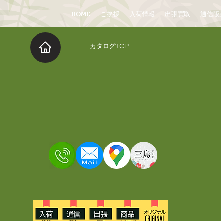
HOME
ご挨拶
入荷情報
出張買取
通信販
​カタログTOP