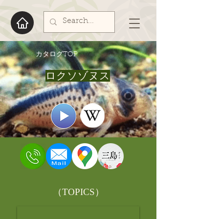
​カタログTOP
ロクソゾヌス
​（TOPICS）