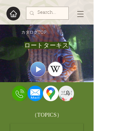
​カタログTOP
ロートターキス
​（TOPICS）