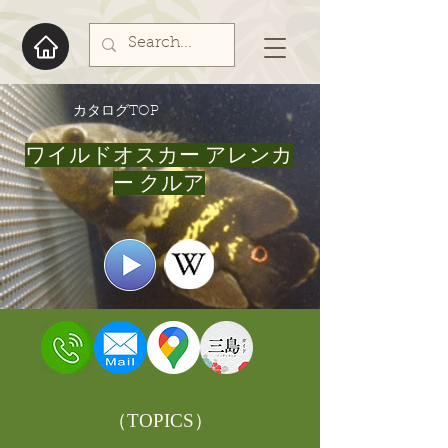
​カタログTOP
ワイルドオスカー アレンカ
ー クルア
​（TOPICS）