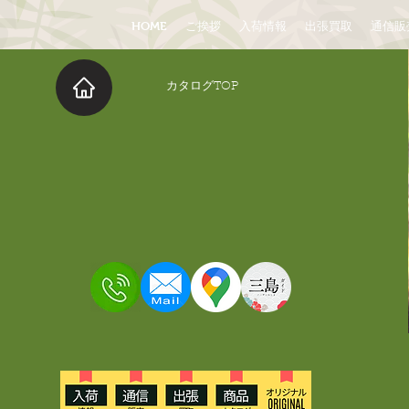
HOME
ご挨拶
入荷情報
出張買取
通信販
​カタログTOP