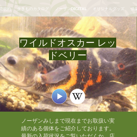
売規約
生きものカタログ
ノーザンDIGITAL
オリジナルグッズ
倶楽
ワイルドオスカー レッ
ドベリー
ノーザンみしまで現在までお取扱い実
績のある個体をご紹介しております。​
最新の入荷状況をご覧いただくか、店