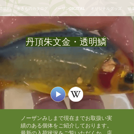
売規約
生きものカタログ
ノーザンDIGITAL
オリジナルグッズ
倶楽
丹頂朱文金・透明鱗
ノーザンみしまで現在までお取扱い実
績のある個体をご紹介しております。​
最新の入荷状況をご覧いただくか、店