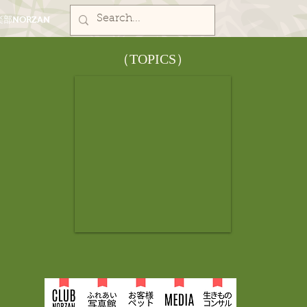
部NORZAN
​（TOPICS）