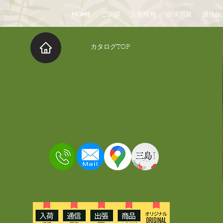
HOME
ご挨拶
入荷情報
出張買取
通信販
​カタログTOP