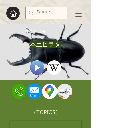
​カタログTOP
本土ヒラタ
​（TOPICS）