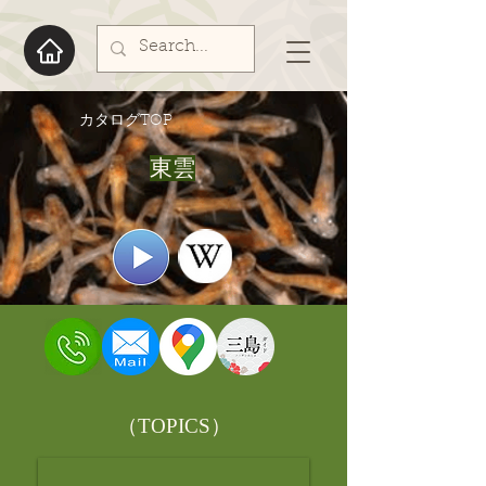
​カタログTOP
東雲
​（TOPICS）