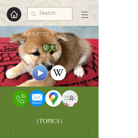
​カタログTOP
柴犬
​（TOPICS）