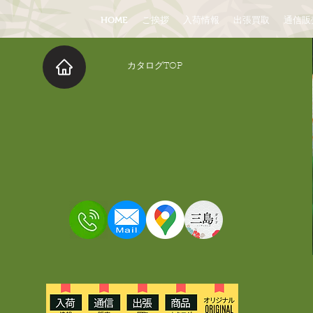
HOME
ご挨拶
入荷情報
出張買取
通信販
​カタログTOP