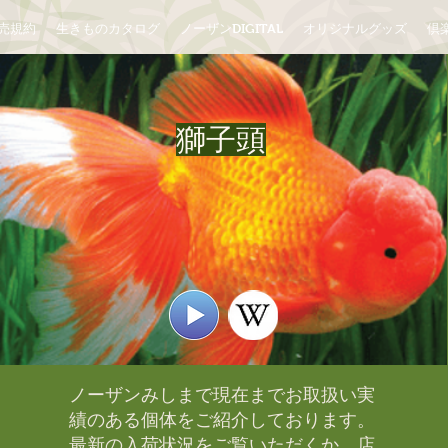
売規約
生きものカタログ
ノーザンDIGITAL
オリジナルグッズ
倶楽
獅子頭
ノーザンみしまで現在までお取扱い実
績のある個体をご紹介しております。​
最新の入荷状況をご覧いただくか、店