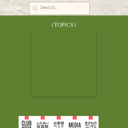
部NORZAN
​（TOPICS）