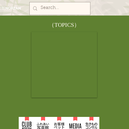
部NORZAN
​（TOPICS）