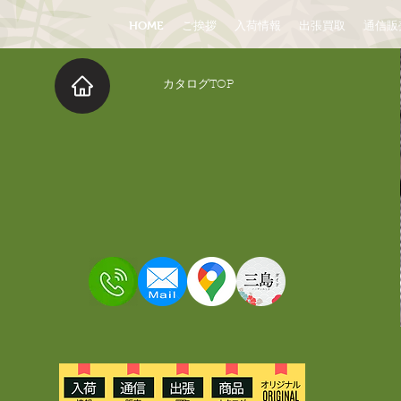
HOME
ご挨拶
入荷情報
出張買取
通信販
​カタログTOP