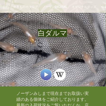
売規約
生きものカタログ
ノーザンDIGITAL
オリジナルグッズ
倶楽
白ダルマ
ノーザンみしまで現在までお取扱い実
績のある個体をご紹介しております。​
最新の入荷状況をご覧いただくか、店