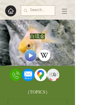
​カタログTOP
白琉金
​（TOPICS）