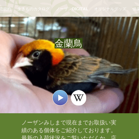
売規約
生きものカタログ
ノーザンDIGITAL
オリジナルグッズ
倶楽
金蘭鳥
ノーザンみしまで現在までお取扱い実
績のある個体をご紹介しております。​
最新の入荷状況をご覧いただくか、店