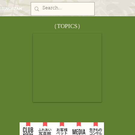
部NORZAN
​（TOPICS）