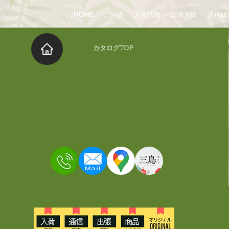
HOME
ご挨拶
入荷情報
出張買取
通信販
​カタログTOP