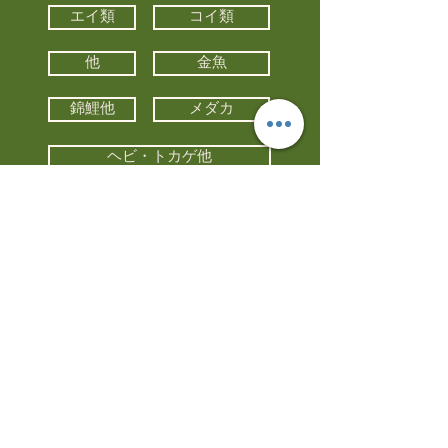
エイ類
コイ類
他
金魚
錦鯉他
メダカ
ヘビ・トカゲ他
カメ
カエル
カメレオン
小動物・エキゾチックアニマル
鳥類・猛禽類
昆虫他
水槽・器具