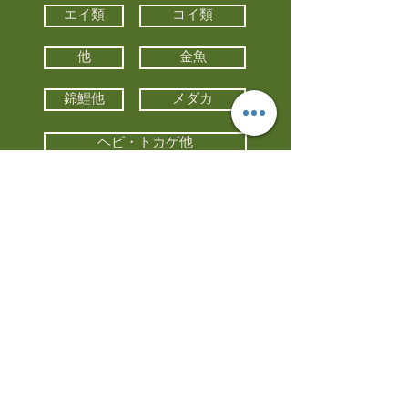
エイ類
コイ類
他
金魚
錦鯉他
メダカ
ヘビ・トカゲ他
カメ
カエル
カメレオン
小動物・エキゾチックアニマル
鳥類・猛禽類
昆虫他
水槽・器具