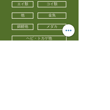
エイ類
コイ類
他
金魚
錦鯉他
メダカ
ヘビ・トカゲ他
カメ
カエル
カメレオン
小動物・エキゾチックアニマル
鳥類・猛禽類
昆虫他
水槽・器具