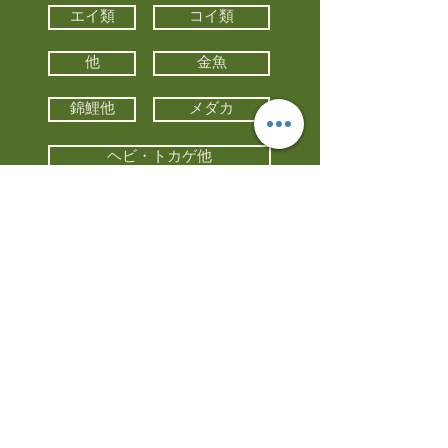
エイ類
コイ類
他
金魚
錦鯉他
メダカ
ヘビ・トカゲ他
カメ
カエル
カメレオン
小動物・エキゾチックアニマル
鳥類・猛禽類
昆虫他
水槽・器具