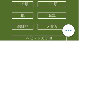
エイ類
コイ類
他
金魚
錦鯉他
メダカ
ヘビ・トカゲ他
カメ
カエル
カメレオン
小動物・エキゾチックアニマル
鳥類・猛禽類
昆虫他
水槽・器具