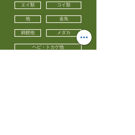
エイ類
コイ類
他
金魚
錦鯉他
メダカ
ヘビ・トカゲ他
カメ
カエル
カメレオン
小動物・エキゾチックアニマル
鳥類・猛禽類
昆虫他
水槽・器具