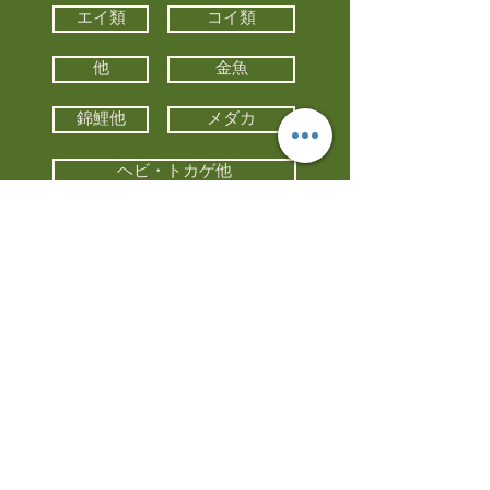
エイ類
コイ類
他
金魚
錦鯉他
メダカ
ヘビ・トカゲ他
カメ
カエル
カメレオン
小動物・エキゾチックアニマル
鳥類・猛禽類
昆虫他
水槽・器具