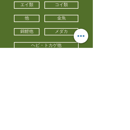
エイ類
コイ類
他
金魚
錦鯉他
メダカ
ヘビ・トカゲ他
カメ
カエル
カメレオン
小動物・エキゾチックアニマル
鳥類・猛禽類
昆虫他
水槽・器具