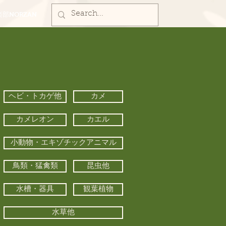
部NORZAN
ヘビ・トカゲ他
カメ
カメレオン
カエル
小動物・エキゾチックアニマル
鳥類・猛禽類
昆虫他
水槽・器具
観葉植物
水草他