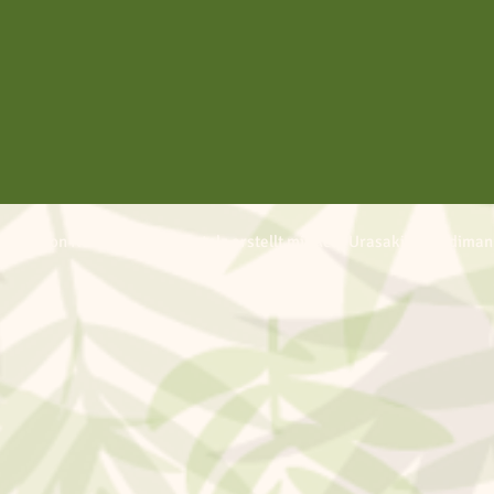
 2024 von Norzan Mishima, stolz erstellt mit Keiji Urasaki @Vradiman