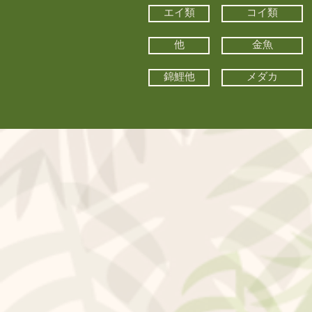
エイ類
コイ類
他
金魚
錦鯉他
メダカ
©