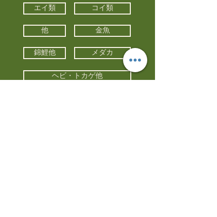
エイ類
コイ類
他
金魚
錦鯉他
メダカ
ヘビ・トカゲ他
カメ
カエル
カメレオン
小動物・エキゾチックアニマル
鳥類・猛禽類
昆虫他
水槽・器具