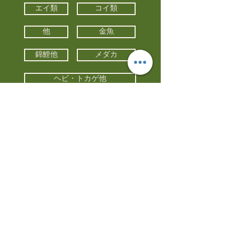
エイ類
コイ類
他
金魚
錦鯉他
メダカ
ヘビ・トカゲ他
カメ
カエル
カメレオン
小動物・エキゾチックアニマル
鳥類・猛禽類
昆虫他
水槽・器具