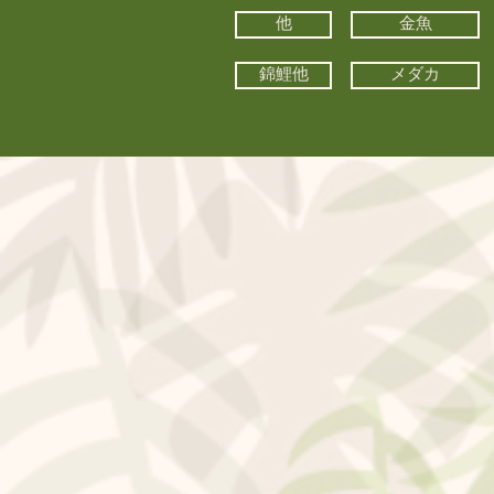
他
金魚
錦鯉他
メダカ
©