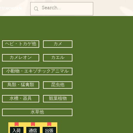
部NORZAN
ヘビ・トカゲ他
カメ
カメレオン
カエル
小動物・エキゾチックアニマル
鳥類・猛禽類
昆虫他
水槽・器具
観葉植物
水草他