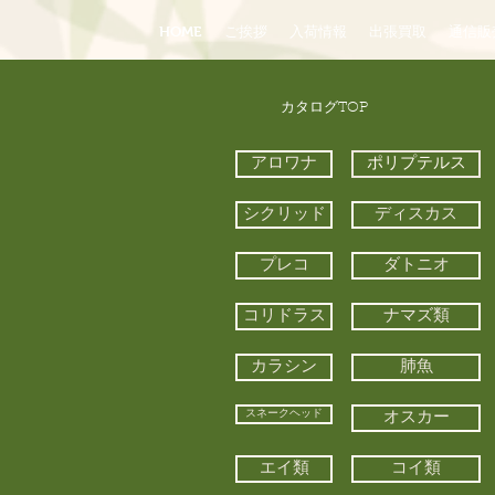
HOME
ご挨拶
入荷情報
出張買取
通信販
​カタログTOP
アロワナ
ポリプテルス
シクリッド
ディスカス
プレコ
ダトニオ
コリドラス
ナマズ類
カラシン
肺魚
スネークヘッド
オスカー
エイ類
コイ類