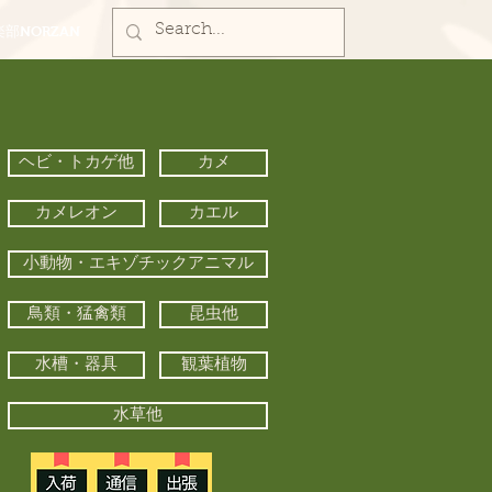
部NORZAN
ヘビ・トカゲ他
カメ
カメレオン
カエル
小動物・エキゾチックアニマル
鳥類・猛禽類
昆虫他
水槽・器具
観葉植物
水草他