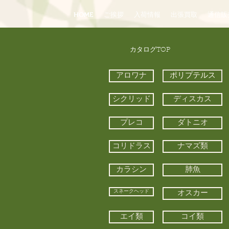
HOME
ご挨拶
入荷情報
出張買取
通信販
​カタログTOP
アロワナ
ポリプテルス
シクリッド
ディスカス
プレコ
ダトニオ
コリドラス
ナマズ類
カラシン
肺魚
スネークヘッド
オスカー
エイ類
コイ類