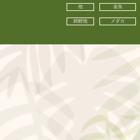
他
金魚
錦鯉他
メダカ
©