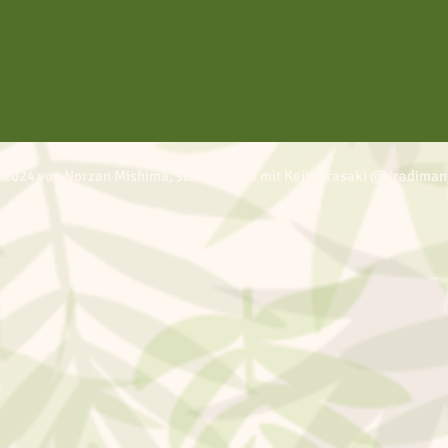
 2024 von Norzan Mishima, stolz erstellt mit Keiji Urasaki @Vradiman