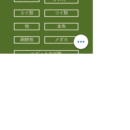
エイ類
コイ類
他
金魚
錦鯉他
メダカ
ヘビ・トカゲ他
カメ
カエル
カメレオン
小動物・エキゾチックアニマル
鳥類・猛禽類
昆虫他