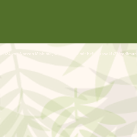
 2024 von Norzan Mishima, stolz erstellt mit Keiji Urasaki @Vradiman