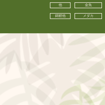
他
金魚
錦鯉他
メダカ
©