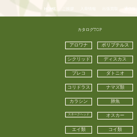
HOME
ご挨拶
入荷情報
出張買取
通信販
​カタログTOP
アロワナ
ポリプテルス
シクリッド
ディスカス
プレコ
ダトニオ
コリドラス
ナマズ類
カラシン
肺魚
スネークヘッド
オスカー
エイ類
コイ類