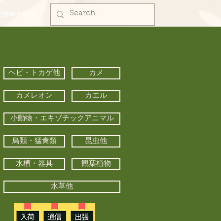
部NORZAN
ヘビ・トカゲ他
カメ
カメレオン
カエル
小動物・エキゾチックアニマル
鳥類・猛禽類
昆虫他
水槽・器具
観葉植物
水草他