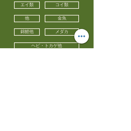
エイ類
コイ類
他
金魚
錦鯉他
メダカ
ヘビ・トカゲ他
カメ
カエル
カメレオン
小動物・エキゾチックアニマル
鳥類・猛禽類
昆虫他
水槽・器具