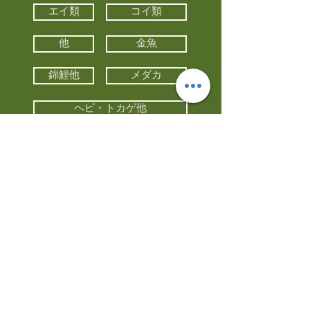
エイ類
コイ類
他
金魚
錦鯉他
メダカ
ヘビ・トカゲ他
カメ
カエル
カメレオン
小動物・エキゾチックアニマル
鳥類・猛禽類
昆虫他
水槽・器具