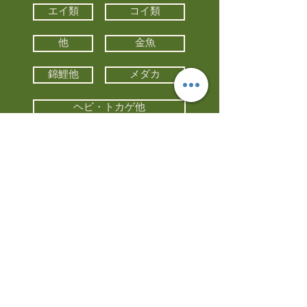
エイ類
コイ類
他
金魚
錦鯉他
メダカ
ヘビ・トカゲ他
カメ
カエル
カメレオン
小動物・エキゾチックアニマル
鳥類・猛禽類
昆虫他
水槽・器具