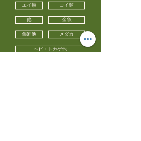
エイ類
コイ類
他
金魚
錦鯉他
メダカ
ヘビ・トカゲ他
カメ
カエル
カメレオン
小動物・エキゾチックアニマル
鳥類・猛禽類
昆虫他
水槽・器具