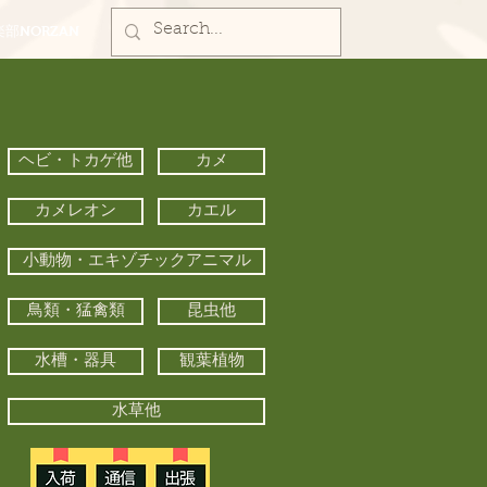
部NORZAN
ヘビ・トカゲ他
カメ
カメレオン
カエル
小動物・エキゾチックアニマル
鳥類・猛禽類
昆虫他
水槽・器具
観葉植物
水草他