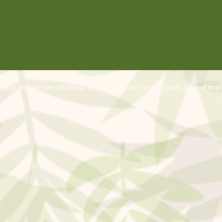
 2024 von Norzan Mishima, stolz erstellt mit Keiji Urasaki @Vradiman