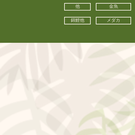
他
金魚
錦鯉他
メダカ
©