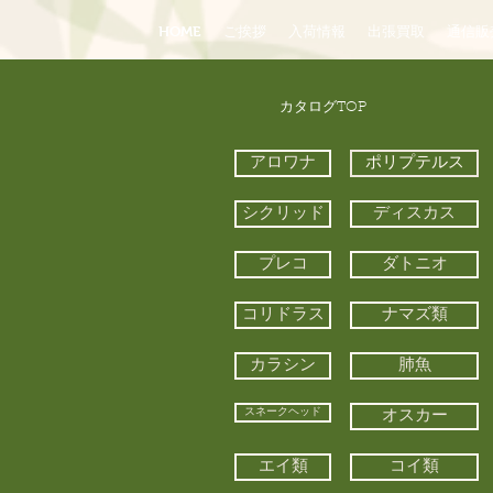
HOME
ご挨拶
入荷情報
出張買取
通信販
​カタログTOP
アロワナ
ポリプテルス
シクリッド
ディスカス
プレコ
ダトニオ
コリドラス
ナマズ類
カラシン
肺魚
スネークヘッド
オスカー
エイ類
コイ類