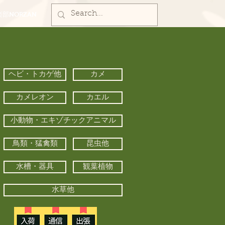
部NORZAN
ヘビ・トカゲ他
カメ
カメレオン
カエル
小動物・エキゾチックアニマル
鳥類・猛禽類
昆虫他
水槽・器具
観葉植物
水草他