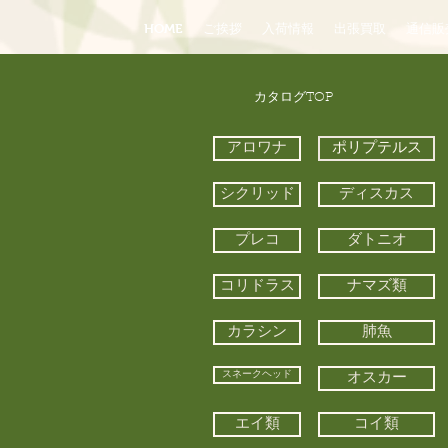
HOME
ご挨拶
入荷情報
出張買取
通信販
​カタログTOP
アロワナ
ポリプテルス
シクリッド
ディスカス
プレコ
ダトニオ
コリドラス
ナマズ類
カラシン
肺魚
スネークヘッド
オスカー
エイ類
コイ類