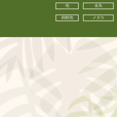
他
金魚
錦鯉他
メダカ
©