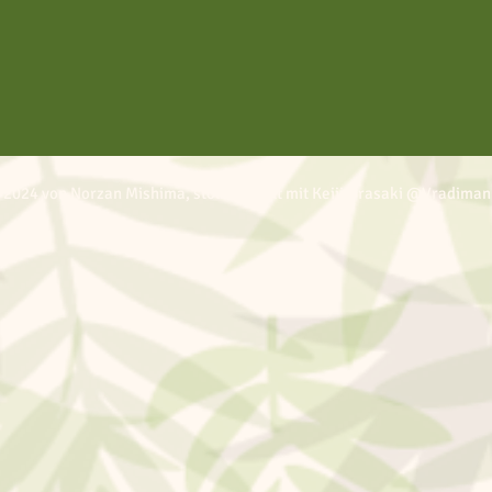
 2024 von Norzan Mishima, stolz erstellt mit Keiji Urasaki @Vradiman