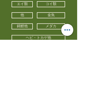
エイ類
コイ類
他
金魚
錦鯉他
メダカ
ヘビ・トカゲ他
カメ
カエル
カメレオン
小動物・エキゾチックアニマル
鳥類・猛禽類
昆虫他
水槽・器具