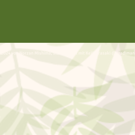
 2024 von Norzan Mishima, stolz erstellt mit Keiji Urasaki @Vradiman