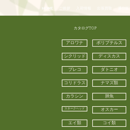
HOME
ご挨拶
入荷情報
出張買取
通信販
​カタログTOP
アロワナ
ポリプテルス
シクリッド
ディスカス
プレコ
ダトニオ
コリドラス
ナマズ類
カラシン
肺魚
スネークヘッド
オスカー
エイ類
コイ類