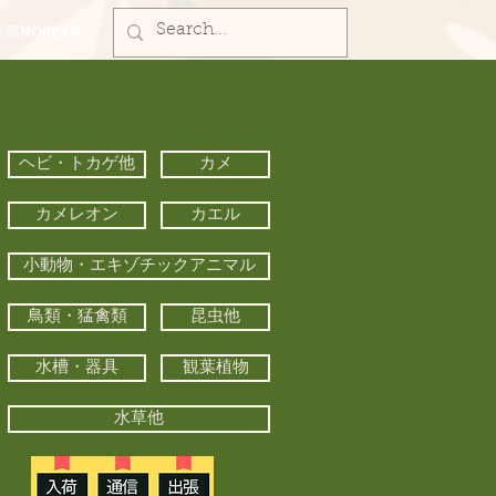
部NORZAN
ヘビ・トカゲ他
カメ
カメレオン
カエル
小動物・エキゾチックアニマル
鳥類・猛禽類
昆虫他
水槽・器具
観葉植物
水草他