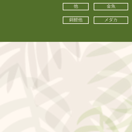
他
金魚
錦鯉他
メダカ
©