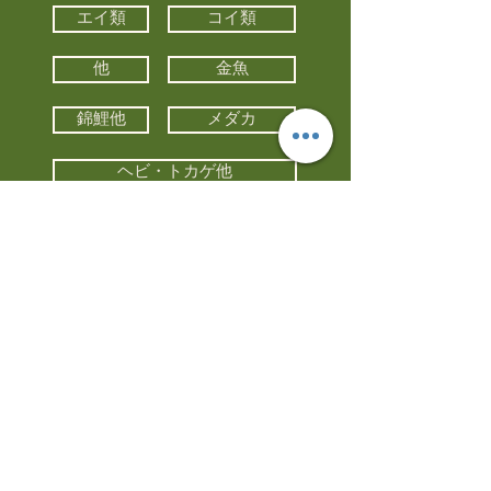
エイ類
コイ類
他
金魚
錦鯉他
メダカ
ヘビ・トカゲ他
カメ
カエル
カメレオン
小動物・エキゾチックアニマル
鳥類・猛禽類
昆虫他
水槽・器具