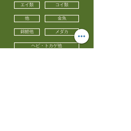
エイ類
コイ類
他
金魚
錦鯉他
メダカ
ヘビ・トカゲ他
カメ
カエル
カメレオン
小動物・エキゾチックアニマル
鳥類・猛禽類
昆虫他
水槽・器具