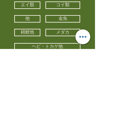
エイ類
コイ類
他
金魚
錦鯉他
メダカ
ヘビ・トカゲ他
カメ
カエル
カメレオン
小動物・エキゾチックアニマル
鳥類・猛禽類
昆虫他
水槽・器具