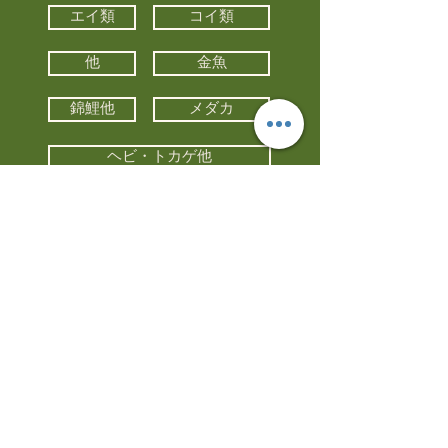
エイ類
コイ類
他
金魚
錦鯉他
メダカ
ヘビ・トカゲ他
カメ
カエル
カメレオン
小動物・エキゾチックアニマル
鳥類・猛禽類
昆虫他
水槽・器具