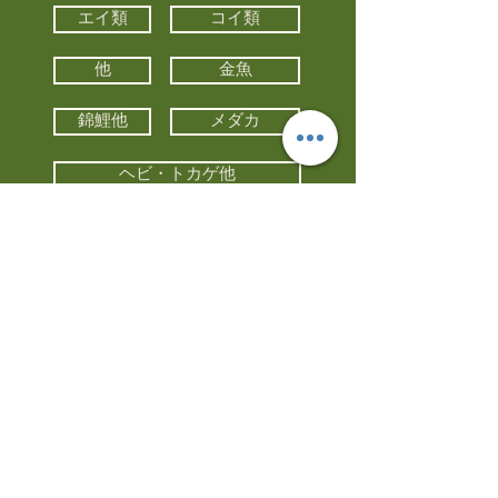
エイ類
コイ類
他
金魚
錦鯉他
メダカ
ヘビ・トカゲ他
カメ
カエル
カメレオン
小動物・エキゾチックアニマル
鳥類・猛禽類
昆虫他
水槽・器具